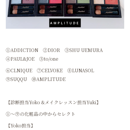
①ADDICTION ②DIOR ③SHU UEMURA
④PAUL&JOE ⑤to/one
⑥CLNIQUE ⑦CELVOKE ⑧LUNASOL
⑨SUQQU ⑩AMPLITUDE
【診断担当Yoko &メイクレッスン担当Yuki】
①〜⑨の化粧品の中からセレクト
【Yoko担当】