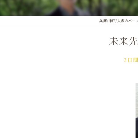
兵庫/神戸/大阪のパーソ
未来
3日