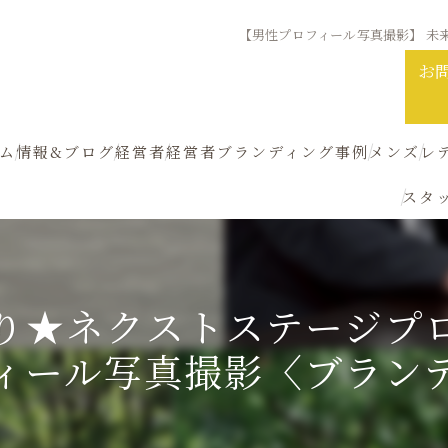
【男性プロフィール写真撮影】 未
お
ム
情報&ブログ
経営者
経営者ブランディング事例
メンズ
レ
スタ
新着情報
経営者ビジュアルブランディング診断
【プロフィール写真】撮影
メンズト
ブログ
経営者同行ショッピング
〜なりたい理想の未来をファッ
メンズ顔
り★ネクストステージプ
外見戦略ブランディング オーダーメイド
トータル診断
メンズパ
ィール写真撮影〈ブラン
【男性プロフィール写真撮影】 未来先取り★ネ
顔タイプ 診断
メンズ骨
メンズビジュアルブランディング
パーソナルカラー 診断
メンズワ