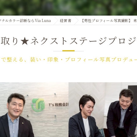
経営者極上ブランディング撮影会
骨格 診断
メンズシ
ワードローブ チェック
ナルカラー診断ならVia Luna
経営者
【男性プロフィール写真撮影】 
ショッピング アテンド
先取り★ネクストステージプロジ
間で整える、装い・印象・プロフィール写真プロデュ