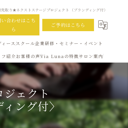
来先取り★ネクストステージプロジェクト （ブランディング付）
問い合わせはこち
ご予約はこちら
ら
ディース
スクール
企業研修・セミナー・イベント
ッフ紹介
お客様の声
Via Lunaの特徴
サロン案内
未来先取り★ネクストステージプロジェクト
ータル診断
顔タイプアドバイザー１級認定講座
オンライン
ションで叶える✨〜Via Luna salonの特別スペシャルコース
タイプ診断
パーソナルカラーリスト養成講座
ロジェクト
男性
ーソナルカラー診断
パーソナルスタイリスト養成講座
ディング付〉
女性
クストステージプロジェクト （ブランディング付）
格診断
ファッション
ードローブチェック