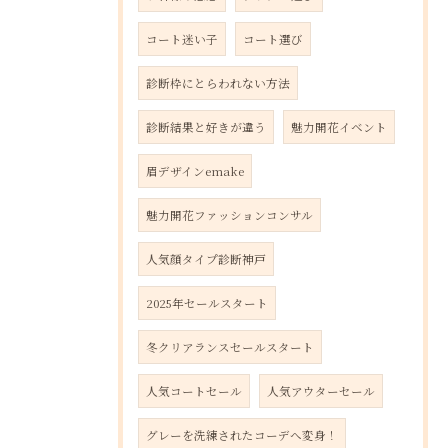
コート迷い子
コート選び
診断枠にとらわれない方法
診断結果と好きが違う
魅力開花イベント
眉デザインemake
魅力開花ファッションコンサル
人気顔タイプ診断神戸
2025年セールスタート
冬クリアランスセールスタート
人気コートセール
人気アウターセール
グレーを洗練されたコーデへ変身！