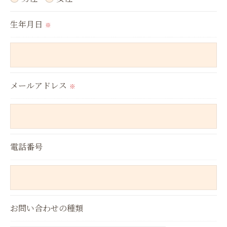
これらの委託先に対しては個人情報保護契約等の措
生年月日
置をとり、適切な監督を行います。
※
＜個人情報の安全管理＞
当社では、個人情報の漏洩等がなされないよう、適
メールアドレス
切に安全管理対策を実施します。
※
＜個人情報を与えなかった場合に生じる結果＞
必要な情報を頂けない場合は、それに対応した当社
電話番号
のサービスをご提供できない場合がございますので
予めご了承ください。
＜個人情報の開示･訂正・削除･利用停止の手続につ
お問い合わせの種類
いて＞
当社では、お客様の個人情報の開示･訂正･削除・利