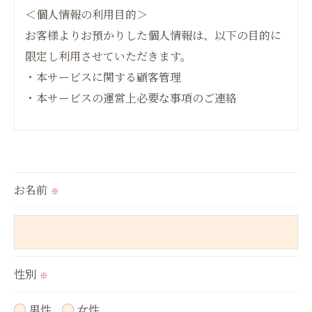
＜個人情報の利用目的＞
お客様よりお預かりした個人情報は、以下の目的に
限定し利用させていただきます。
・本サービスに関する顧客管理
・本サービスの運営上必要な事項のご連絡
＜個人情報の提供について＞
当社ではお客様の同意を得た場合または法令に定め
られた場合を除き、
お名前
※
取得した個人情報を第三者に提供することはいたし
ません。
＜個人情報の委託について＞
性別
※
当社では、利用目的の達成に必要な範囲において、
個人情報を外部に委託する場合があります。
男性
女性